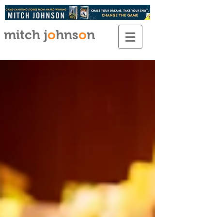
mitch j
o
hns
o
n